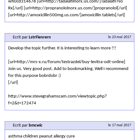
wh0cd314678 [url=http://tadalafilnorx.us.com/]Tadalafil No
Rx[/url] [url=http://propranololnorx.us.com/]propranolol[/url]
[url=http://amoxicillin500mg.us.com/]amoxicillin tablets[/url]
Ecrit par
LstrFienrern
le
23 mai 2017
Develop the topic further. It is interesting to learn more !!!
[url=http://mrs-x.ru/forum/testrazdel/buy-levitra-odt-online]
Join us. Very good post. Add to bookmarking. Well I recommend
for this purpose bobrdobr :)
[/url]
http://www.stevegrahamscam.com/viewtopic.php?
f=2&t=172474
Ecrit par
bmcwic
le
17 mai 2017
asthma children peanut allergy cure