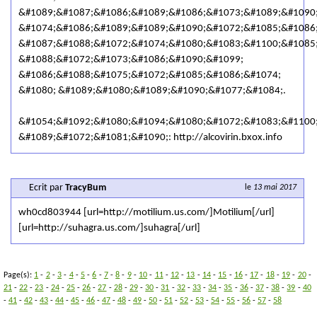
&#1089;&#1087;&#1086;&#1089;&#1086;&#1073;&#1089;&#1090
&#1074;&#1086;&#1089;&#1089;&#1090;&#1072;&#1085;&#1086
&#1087;&#1088;&#1072;&#1074;&#1080;&#1083;&#1100;&#1085
&#1088;&#1072;&#1073;&#1086;&#1090;&#1099;
&#1086;&#1088;&#1075;&#1072;&#1085;&#1086;&#1074;
&#1080; &#1089;&#1080;&#1089;&#1090;&#1077;&#1084;.
&#1054;&#1092;&#1080;&#1094;&#1080;&#1072;&#1083;&#1100
&#1089;&#1072;&#1081;&#1090;: http://alcovirin.bxox.info
Ecrit par
TracyBum
le
13 mai 2017
wh0cd803944 [url=http://motilium.us.com/]Motilium[/url]
[url=http://suhagra.us.com/]suhagra[/url]
Page(s):
1
-
2
-
3
-
4
-
5
-
6
-
7
-
8
-
9
-
10
-
11
-
12
-
13
-
14
-
15
-
16
-
17
-
18
-
19
-
20
-
21
-
22
-
23
-
24
-
25
-
26
-
27
-
28
-
29
-
30
-
31
-
32
-
33
-
34
-
35
-
36
-
37
-
38
-
39
-
40
-
41
-
42
-
43
-
44
-
45
-
46
-
47
-
48
-
49
-
50
-
51
-
52
-
53
-
54
-
55
-
56
-
57
-
58