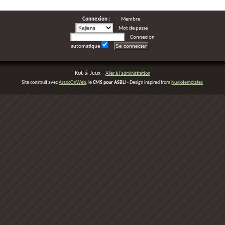
Connexion :
Membre
Mot de passe
Connexion
automatique
Kot-à-Jeux -
Aller à l'administration
Site construit avec
AssocOnWeb
, le
CMS pour ASBL
! - Design inspired from
Nuviotemplates