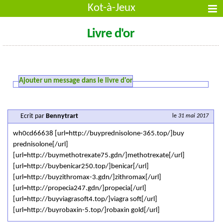
Kot-à-Jeux
Livre d'or
Ajouter un message dans le livre d'or
Ecrit par
Bennytrart
le
31 mai 2017
wh0cd66638 [url=http://buyprednisolone-365.top/]buy
prednisolone[/url]
[url=http://buymethotrexate75.gdn/]methotrexate[/url]
[url=http://buybenicar250.top/]benicar[/url]
[url=http://buyzithromax-3.gdn/]zithromax[/url]
[url=http://propecia247.gdn/]propecia[/url]
[url=http://buyviagrasoft4.top/]viagra soft[/url]
[url=http://buyrobaxin-5.top/]robaxin gold[/url]