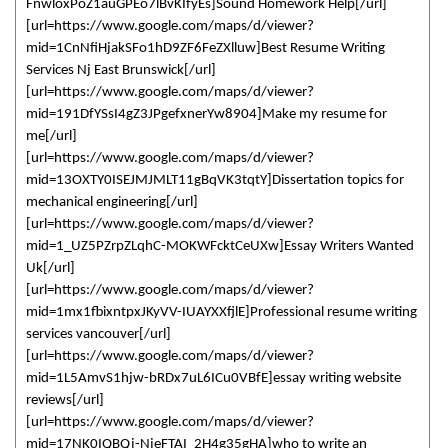
FnwloxPoZ1auGPEo7lBvKIfyEs]Sound Homework Help[/url]
[url=https://www.google.com/maps/d/viewer?
mid=1CnNfiHjakSFo1hD9ZF6FeZXlluw]Best Resume Writing
Services Nj East Brunswick[/url]
[url=https://www.google.com/maps/d/viewer?
mid=191DfYSsI4gZ3JPgefxnerYw8904]Make my resume for
me[/url]
[url=https://www.google.com/maps/d/viewer?
mid=13OXTY0ISEJMJMLT11gBqVK3tqtY]Dissertation topics for
mechanical engineering[/url]
[url=https://www.google.com/maps/d/viewer?
mid=1_UZ5PZrpZLqhC-MOKWFcktCeUXw]Essay Writers Wanted
Uk[/url]
[url=https://www.google.com/maps/d/viewer?
mid=1mx1fbixntpxJKyVV-IUAYXXfjlE]Professional resume writing
services vancouver[/url]
[url=https://www.google.com/maps/d/viewer?
mid=1L5AmvS1hjw-bRDx7uL6ICu0VBfE]essay writing website
reviews[/url]
[url=https://www.google.com/maps/d/viewer?
mid=17NK0IQBQj-NjeFTAI_2H4g35gHA]who to write an