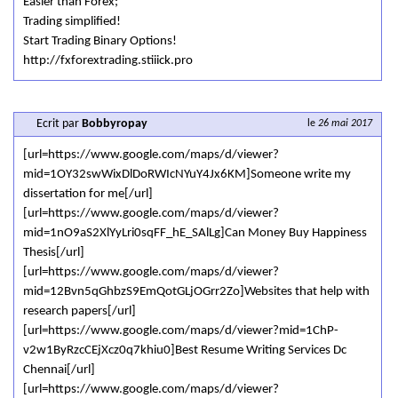
Easier than Forex;
Trading simplified!
Start Trading Binary Options!
http://fxforextrading.stiiick.pro
Ecrit par
Bobbyropay
le
26 mai 2017
[url=https://www.google.com/maps/d/viewer?
mid=1OY32swWixDlDoRWIcNYuY4Jx6KM]Someone write my
dissertation for me[/url]
[url=https://www.google.com/maps/d/viewer?
mid=1nO9aS2XlYyLri0sqFF_hE_SAlLg]Can Money Buy Happiness
Thesis[/url]
[url=https://www.google.com/maps/d/viewer?
mid=12Bvn5qGhbzS9EmQotGLjOGrr2Zo]Websites that help with
research papers[/url]
[url=https://www.google.com/maps/d/viewer?mid=1ChP-
v2w1ByRzcCEjXcz0q7khiu0]Best Resume Writing Services Dc
Chennai[/url]
[url=https://www.google.com/maps/d/viewer?