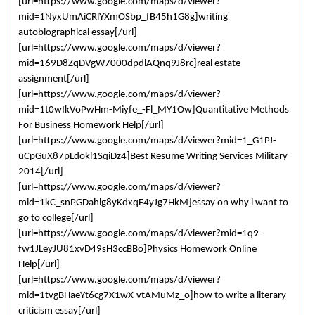
[url=https://www.google.com/maps/d/viewer?
mid=1NyxUmAiCRlYXmOSbp_fB45h1G8g]writing
autobiographical essay[/url]
[url=https://www.google.com/maps/d/viewer?
mid=169D8ZqDVgW7000dpdlAQnq9J8rc]real estate
assignment[/url]
[url=https://www.google.com/maps/d/viewer?
mid=1t0wIkVoPwHm-Miyfe_-Fl_MY1Ow]Quantitative Methods
For Business Homework Help[/url]
[url=https://www.google.com/maps/d/viewer?mid=1_G1PJ-
uCpGuX87pLdokl1SqiDz4]Best Resume Writing Services Military
2014[/url]
[url=https://www.google.com/maps/d/viewer?
mid=1kC_snPGDahlg8yKdxqF4yJg7HkM]essay on why i want to
go to college[/url]
[url=https://www.google.com/maps/d/viewer?mid=1q9-
fw1JLeyJU81xvD49sH3ccBBo]Physics Homework Online
Help[/url]
[url=https://www.google.com/maps/d/viewer?
mid=1tvgBHaeYt6cg7X1wX-vtAMuMz_o]how to write a literary
criticism essay[/url]