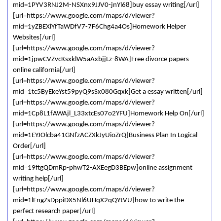
mid=1PYV3RNJ2M-NSXnx9JJV0-jnYl68]buy essay writing[/url]
[url=https://www.google.com/maps/d/viewer?
mid=1yZBEXlYfTaWDfV7-7F6Chg4a4Os]Homework Helper
Websites[/url]
[url=https://www.google.com/maps/d/viewer?
mid=1jpwCVZvcKsxklW5aAxbjjLz-8WA]Free divorce papers
online california[/url]
[url=https://www.google.com/maps/d/viewer?
mid=1tc5ByEkeYst59pyQ9sSx080Gqxk]Get a essay written[/url]
[url=https://www.google.com/maps/d/viewer?
mid=1Cp8L1fAWAjl_L33xtcEs07o2YFU]Homework Help On[/url]
[url=https://www.google.com/maps/d/viewer?
mid=1EYJOlcba41GNfzACZXkJyUioZrQ]Business Plan In Logical
Order[/url]
[url=https://www.google.com/maps/d/viewer?
mid=19ftgQDmRp-phwT2-AXEegD3BEpw]online assignment
writing help[/url]
[url=https://www.google.com/maps/d/viewer?
mid=1lFngZsDppiDX5Nl6UHqX2qQYtVU]how to write the
perfect research paper[/url]