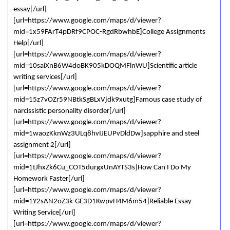
essay[/url]
[url=https://www.google.com/maps/d/viewer?
mid=1x59FArT4pDRf9CPOC-RgdRbwhbE]College Assignments
Help[/url]
[url=https://www.google.com/maps/d/viewer?
mid=10saiXnB6W4doBK905kDOQMFlnWU]Scientific article
writing services[/url]
[url=https://www.google.com/maps/d/viewer?
mid=15z7vOZr59NBtkSgBLxVjdk9xutg]Famous case study of
narcissistic personality disorder[/url]
[url=https://www.google.com/maps/d/viewer?
mid=1waozKknWz3ULq8hvIJEUPvDldDw]sapphire and steel
assignment 2[/url]
[url=https://www.google.com/maps/d/viewer?
mid=1tJhxZk6Cu_COT5durgxUnAYTS3s]How Can I Do My
Homework Faster[/url]
[url=https://www.google.com/maps/d/viewer?
mid=1Y2sAN2oZ3k-GE3D1KwpvH4M6m54]Reliable Essay
Writing Service[/url]
[url=https://www.google.com/maps/d/viewer?