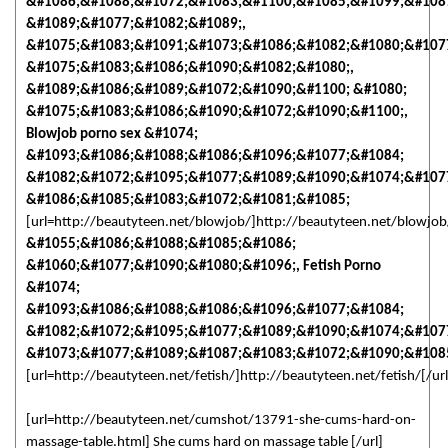
&#1086;&#1088;&#1072;&#1083;&#1100;&#1085;&#1099;&#108
&#1089;&#1077;&#1082;&#1089;,
&#1075;&#1083;&#1091;&#1073;&#1086;&#1082;&#1080;&#107
&#1075;&#1083;&#1086;&#1090;&#1082;&#1080;,
&#1089;&#1086;&#1089;&#1072;&#1090;&#1100; &#1080;
&#1075;&#1083;&#1086;&#1090;&#1072;&#1090;&#1100;,
Blowjob porno sex &#1074;
&#1093;&#1086;&#1088;&#1086;&#1096;&#1077;&#1084;
&#1082;&#1072;&#1095;&#1077;&#1089;&#1090;&#1074;&#107
&#1086;&#1085;&#1083;&#1072;&#1081;&#1085;
[url=http://beautyteen.net/blowjob/]http://beautyteen.net/blowjob/
&#1055;&#1086;&#1088;&#1085;&#1086;
&#1060;&#1077;&#1090;&#1080;&#1096;, Fetish Porno
&#1074;
&#1093;&#1086;&#1088;&#1086;&#1096;&#1077;&#1084;
&#1082;&#1072;&#1095;&#1077;&#1089;&#1090;&#1074;&#107
&#1073;&#1077;&#1089;&#1087;&#1083;&#1072;&#1090;&#108
[url=http://beautyteen.net/fetish/]http://beautyteen.net/fetish/[/url
[url=http://beautyteen.net/cumshot/13791-she-cums-hard-on-
massage-table.html] She cums hard on massage table [/url]