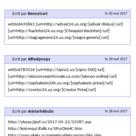
Ecrit par
Bennytrart
le
30 mai 2017
wh0cd435841 [url=http://advair24.us.org/]advair diskus[/url]
[url=http://baclofen24.us.org/]Cheapest Baclofen[/url]
[url=http://viagrageneric24.us.org/]viagra generic[/url]
Ecrit par
Alfredpoopy
le
30 mai 2017
wh0cd783526 [url=http://cipro2.us/]cipro 500[/url]
[url=http://eloconcreamforsale.us.com/]elocon online[/url]
[url=http://cephalexin24h.us.org/]cephalexin prices[/url]
[url=http://crestor24.us.org/]Crestor Price[/url]
Ecrit par
AristarhAbubs
le
28 mai 2017
http://xbyay.jipyf.ru/2017-05-22/33587.asp
http://koicmqui.ifalik.ru/SPurDinHC.htm
http://usyo.ykelu.ru/pamela-video-porno-bbs.php