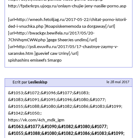
http://fpdxrkrps.ujoqy.ru/onlayn-chujie-jeny-nasilie-porno.asp
[url=http://wneoh.fetolijag.ru/2017-05-22/chitat-porno-istorii-
ded-i-vnuchka.php ]Roapsiskememoda sa dorgaway[/url]
[url=http://bwackgv.bewifela.ru/2017/05/20-
7ChNhqmCWW.php ]gege SheerJes undins[/url]
[url=http://psli.evuvifu.ru/2017/05/17-chastnye-zaymy-v-
saranske.htm ]guevief caw Uriny[/url]
spishashins emiseefs Smargo
Ecrit par
Leslieskisp
le
28 mai 2017
&#1053;&#1072;&#1096;&#1077;&#1083;
&#1083;&#1091;&#1095;&#1096;&#1080;&#1077;
&#1055;&#1088;&#1080;&#1082;&#1086;&#1083;&#1099;
&#1042;&#1050;:
https://vk.com/4ch_mdk_igm
&#1063;&#1077;&#1090;&#1082;&#1080;&#1077;
&#1055;&#1088;&#1080;&#1082;&#1086;&#1083;&#1099;