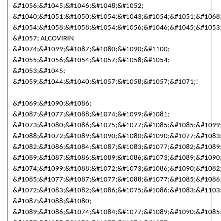
&#1056;&#1045;&#1046;&#1048;&#1052;
&#1040;&#1051;&#1050;&#1054;&#1043;&#1054;&#1051;&#1068
&#1054;&#1058;&#1058;&#1054;&#1056;&#1046;&#1045;&#1053
&#1057; ALCOVIRIN
&#1074;&#1099;&#1087;&#1080;&#1090;&#1100;
&#1055;&#1056;&#1054;&#1057;&#1058;&#1054;
&#1053;&#1045;
&#1059;&#1044;&#1040;&#1057;&#1058;&#1057;&#1071;!
&#1069;&#1090;&#1086;
&#1087;&#1077;&#1088;&#1074;&#1099;&#1081;
&#1073;&#1080;&#1086;&#1075;&#1077;&#1085;&#1085;&#1099
&#1088;&#1072;&#1089;&#1090;&#1080;&#1090;&#1077;&#1083
&#1082;&#1086;&#1084;&#1087;&#1083;&#1077;&#1082;&#1089;
&#1089;&#1087;&#1086;&#1089;&#1086;&#1073;&#1089;&#1090
&#1074;&#1099;&#1088;&#1072;&#1073;&#1086;&#1090;&#1082
&#1085;&#1077;&#1087;&#1077;&#1088;&#1077;&#1085;&#1086
&#1072;&#1083;&#1082;&#1086;&#1075;&#1086;&#1083;&#1103
&#1087;&#1088;&#1080;
&#1089;&#1086;&#1074;&#1084;&#1077;&#1089;&#1090;&#1085