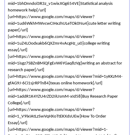
mid=1bhDnndol3R3z_v1wixJIGg654VE]Statistical analysis
homework help[/url]
[url=https://www.google.com/maps/d/viewer?
mid=1ud6WkhMWvcwCIHxzhULeTOk0Nu4]cute letter writing
paper[/url]
[url=https://www.google.com/maps/d/viewer?
mid=1uZ4LOodxakb6QXZmr4vAcgHz_u0]college writing
essay[/url]
[url=https://www.google.com/maps/d/viewer?
mid=1isgz7SBZnBMiQFgEvW6YGaq8zVg]writing an abstract for
research paper[/url]
[url=https://www.google.com/maps/d/viewer?mid=1yKKzM4-
gfAG9J-6Ci1sjrRPTn84]texas online homework[/url]
[url=https://www.google.com/maps/d/viewer?
mid=1addR1K4YZU4rZD2IiUsmM-xId58]Buy Research Paper
College[/url]
[url=https://www.google.com/maps/d/viewer?
mid=1_V9lxIAtLzSwVqHXoTtEKXdsUEw]How To Order
Essay[/url]
[url=https://www.google.com/maps/d/viewer?mid=1-