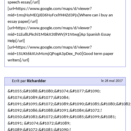
speech essay[/url]
[url=https://www.google.com/maps/d/viewer?
mid=1msjNyMEQJE06NyFcxlYHHZd3Pjs]Where can i buy an
essay paper[/url]
[url=https://www.google.com/maps/d/viewer?
mid=1LEu8LPkchl1MbkX3t8WVj91Ntwg]Ap Spanish Essay
Help[/url]
[url=https://www.google.com/maps/d/viewer?
mid=1SUKt6kXUsMcmjQPogA3pDex_Po0]Good term paper
writers[/url]
Ecrit par
Richardder
le
26 mai 2017
&#1055;&#1088;&#1080;&#1074;&#1077;&#1090;
&#1074;&#1089;&#1077;&#1084;
&#1091;&#1095;&#1072;&#1089;&#1090;&#1085;&#1080;&#1082
&#1092;&#1086;&#1088;&#1091;&#1084;&#1072;!
&#1050;&#1083;&#1072;&#1089;&#1085;&#1099;&#1081;
&#1091; &#1074;&#1072;&#1089;
&#1089;&#1072;&#1081;&#1090;!