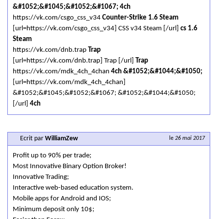
&#1052;&#1045;&#1052;&#1067; 4ch
https://vk.com/csgo_css_v34
Counter-Strike 1.6 Steam
[url=https://vk.com/csgo_css_v34] CSS v34 Steam [/url]
cs 1.6
Steam
https://vk.com/dnb.trap
Trap
[url=https://vk.com/dnb.trap] Trap [/url]
Trap
https://vk.com/mdk_4ch_4chan
4ch &#1052;&#1044;&#1050;
[url=https://vk.com/mdk_4ch_4chan]
&#1052;&#1045;&#1052;&#1067; &#1052;&#1044;&#1050;
[/url]
4ch
Ecrit par
WilliamZew
le
26 mai 2017
Profit up to 90% per trade;
Most Innovative Binary Option Broker!
Innovative Trading;
Interactive web-based education system.
Mobile apps for Android and IOS;
Minimum deposit only 10$;