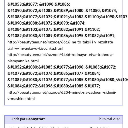
&#1053;&#1077; &#1090;&#1086;
&#1090;&#1072;&#1082;&#1089;&#1080; &#1080; &#1074;
&#1088;&#1077;&#1079;&#1091;&#1083;&#1100;&#1090;&#107
&#1090;&#1088;&#1072;&#1093; &#1074;
&#1084;&#1103;&#1075;&#1082;&#1091;&#1102;
&#1082;&#1080;&#1089;&#1086;&#1095;&#1082;&#1091;
http://beautyteen.net/raznoe/6616-ne-to-taksi-i-v-rezultate-
trah-v-myagkuyu-kisochku.html
http://beautyteen.net/raznoe/9446-rodnaya-tetya-trahnula-
plemyannika.html
&#1052;&#1080;&#1085;&#1077;&#1090; &#1085;&#1072;
&#1079;&#1072;&#1076;&#1085;&#1077;&#1084;
&#1089;&#1080;&#1076;&#1077;&#1085;&#1080;&#1080;/&#10
&#1084;&#1072;&#1096;&#1080;&#1085;&#1077;
http://beautyteen.net/raznoe/6204-minet-na-zadnem-sidenii-
v-mashine.html
Ecrit par
Bennytrart
le
25 mai 2017