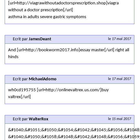
[url=http://viagrawithoutadoctorsprescription.shop]viagra
without a doctor prescription[/url]
asthma in adults severe gastric symptoms
Ecrit par
JamesDeant
le
17 mai 2017
And [url=http://bookworm2017.info]essay master[/url] right all
hinds
Ecrit par
MichaelAdomo
le
17 mai 2017
wh0cd195755 [url=http://onlinevaltrex.us.com/]buy
valtrex[/url]
Ecrit par
WalterRox
le
15 mai 2017
&#1040;&#1051;&#1050;&#1054;&#1042;&#1045;&#1056;&#1048
&#1040;&#1050;&#1058;&#1048;&#1042;&#1048;&#1056;&#1059