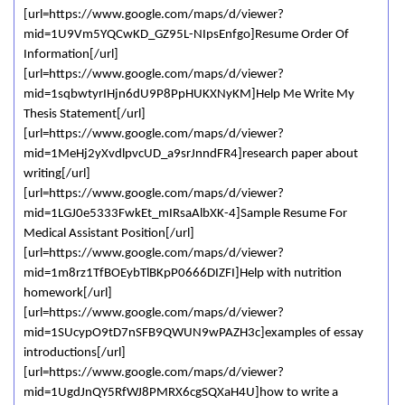
[url=https://www.google.com/maps/d/viewer?
mid=1U9Vm5YQCwKD_GZ95L-NIpsEnfgo]Resume Order Of
Information[/url]
[url=https://www.google.com/maps/d/viewer?
mid=1sqbwtyrIHjn6dU9P8PpHUKXNyKM]Help Me Write My
Thesis Statement[/url]
[url=https://www.google.com/maps/d/viewer?
mid=1MeHj2yXvdlpvcUD_a9srJnndFR4]research paper about
writing[/url]
[url=https://www.google.com/maps/d/viewer?
mid=1LGJ0e5333FwkEt_mIRsaAlbXK-4]Sample Resume For
Medical Assistant Position[/url]
[url=https://www.google.com/maps/d/viewer?
mid=1m8rz1TfBOEybTlBKpP0666DIZFI]Help with nutrition
homework[/url]
[url=https://www.google.com/maps/d/viewer?
mid=1SUcypO9tD7nSFB9QWUN9wPAZH3c]examples of essay
introductions[/url]
[url=https://www.google.com/maps/d/viewer?
mid=1UgdJnQY5RfWJ8PMRX6cgSQXaH4U]how to write a