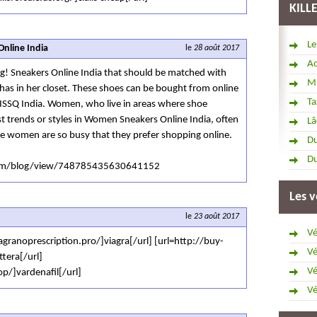
KILL
Le
nline India
le
28 août 2017
Ac
ng! Sneakers Online India that should be matched with
Mi
has in her closet. These shoes can be bought from online
Ta
ISSQ India. Women, who live in areas where shoe
est trends or styles in Women Sneakers Online India, often
Lâ
e women are so busy that they prefer shopping online.
Du
Du
.com/blog/view/748785435630641152
Les v
le
23 août 2017
Vé
ranoprescription.pro/]viagra[/url] [url=http://buy-
Vé
ttera[/url]
Vé
op/]vardenafil[/url]
Vé