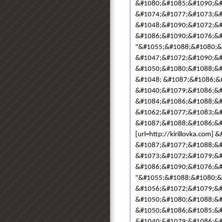
&#1080;&#1085;&#1090;&#
&#1074;&#1077;&#1073;&#10
&#1048;&#1090;&#1072;&#
&#1086;&#1090;&#1076;&#
"&#1055;&#1088;&#1080;&
&#1047;&#1072;&#1090;&#
&#1050;&#1080;&#1088;&#
&#1048; &#1087;&#1086;&
&#1040;&#1079;&#1086;&#
&#1084;&#1086;&#1088;&#
&#1062;&#1077;&#1083;&#
&#1087;&#1088;&#1086;&#
[url=http://kirillovka.com]
&#1087;&#1077;&#1088;&#
&#1073;&#1072;&#1079;&#
&#1086;&#1090;&#1076;&#
"&#1055;&#1088;&#1080;&
&#1056;&#1072;&#1079;&#
&#1050;&#1080;&#1088;&#
&#1050;&#1086;&#1085;&#
&#1040;&#1079;&#1086;&#