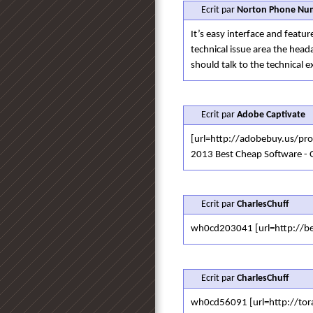
Ecrit par
Norton Phone Num
It’s easy interface and featur
technical issue area the heada
should talk to the technical
Ecrit par
Adobe Captivate
[url=http://adobebuy.us/pro
2013 Best Cheap Software -
Ecrit par
CharlesChuff
wh0cd203041 [url=http://ben
Ecrit par
CharlesChuff
wh0cd56091 [url=http://tora