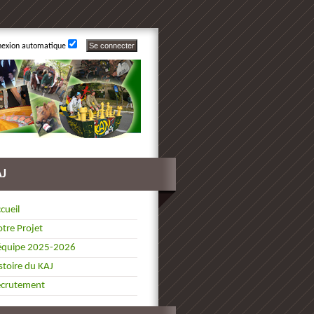
nexion automatique
AJ
cueil
tre Projet
équipe 2025-2026
stoire du KAJ
ecrutement