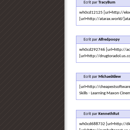
Ecrit par
TracyBum
wh0cd12125 [url=http://elo
[url=http://atarax.world/]ata
Ecrit par
Alfredpoopy
wh0cd292746 [url=http://act
[url=http://drugtoradol.us.c
Ecrit par
MichaelAliew
[url=http://cheapestsoftwar
Skills - Learning Maxon Cine
Ecrit par
KennethRut
wh0cd688732 [url=http://dic