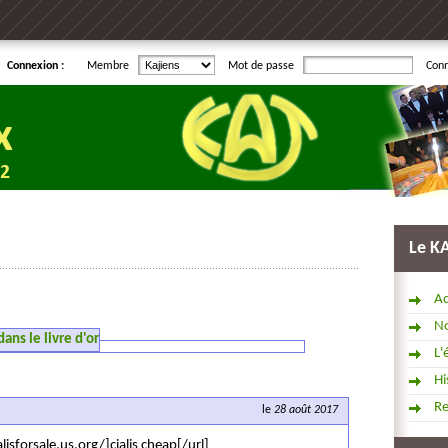
Connexion :
Membre
Mot de passe
Con
Le K
Ac
No
ns le livre d'or
L'
Hi
R
le
28 août 2017
sforsale.us.org/]cialis cheap[/url]