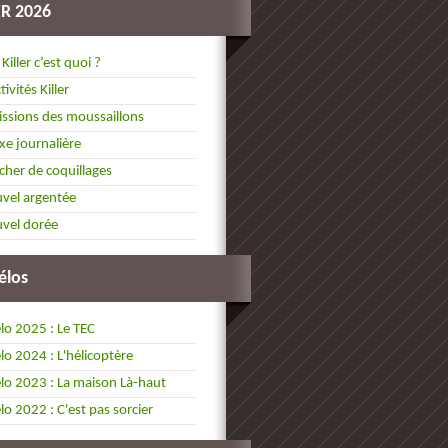
ER 2026
 Killer c’est quoi ?
tivités Killer
ssions des moussaillons
xe journalière
cher de coquillages
vel argentée
vel dorée
élos
lo 2025 : Le TEC
lo 2024 : L'hélicoptère
lo 2023 : La maison Là-haut
lo 2022 : C'est pas sorcier