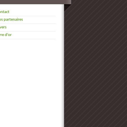
ntact
s partenaires
vers
vre d'or