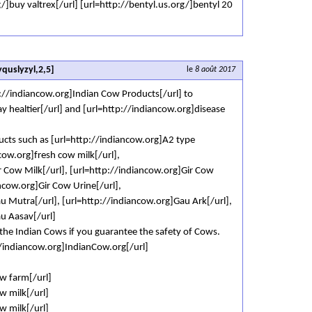
/]buy valtrex[/url] [url=http://bentyl.us.org/]bentyl 20
quslyzyl,2,5]
le
8 août 2017
p://indiancow.org]Indian Cow Products[/url] to
y healtier[/url] and [url=http://indiancow.org]disease
ucts such as [url=http://indiancow.org]A2 type
ncow.org]fresh cow milk[/url],
r Cow Milk[/url], [url=http://indiancow.org]Gir Cow
ncow.org]Gir Cow Urine[/url],
u Mutra[/url], [url=http://indiancow.org]Gau Ark[/url],
u Aasav[/url]
the Indian Cows if you guarantee the safety of Cows.
://indiancow.org]IndianCow.org[/url]
w farm[/url]
w milk[/url]
w milk[/url]