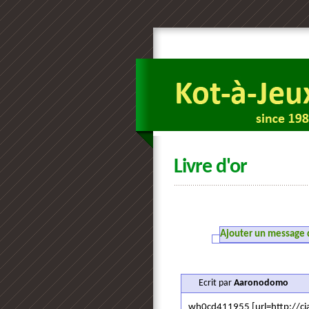
Livre d'or
Ajouter un message da
Ecrit par
Aaronodomo
wh0cd411955 [url=http://ciali