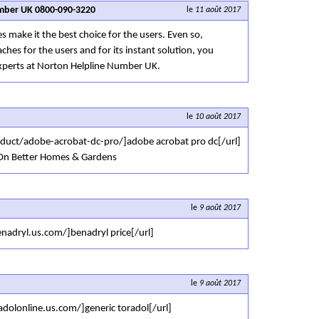
ber UK 0800-090-3220
le
11 août 2017
es make it the best choice for the users. Even so,
ches for the users and for its instant solution, you
 experts at Norton Helpline Number UK.
le
10 août 2017
duct/adobe-acrobat-dc-pro/]adobe acrobat pro dc[/url]
 On Better Homes & Gardens
le
9 août 2017
adryl.us.com/]benadryl price[/url]
le
9 août 2017
dolonline.us.com/]generic toradol[/url]