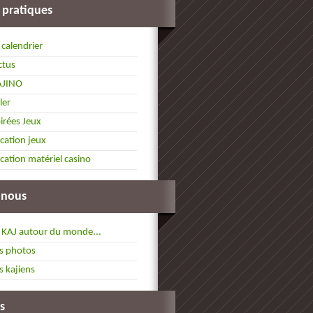
 pratiques
 calendrier
ctus
AJINO
ller
irées Jeux
cation jeux
cation matériel casino
 nous
 KAJ autour du monde...
s photos
s kajiens
s