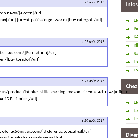
le
22 août 2017
Infos
con.news/]elocon[/url]
rax[/url] [url=http://cafergot.world/]buy cafergot[/url]
Le
Pi
K
le
22 août 2017
Ki
icin.us.com/]Permethrin[/url]
So
om/]buy toradol[/url]
Lo
Lo
le
21 août 2017
Chez
e.us/product/infinite_skills_learning_maxon_cinema_4d_r14/]Infinite
ma 4D R14 price[/url]
Le
Le
Le
le
20 août 2017
lofenac50mg.us.com/]diclofenac topical gel[/url]
Diver