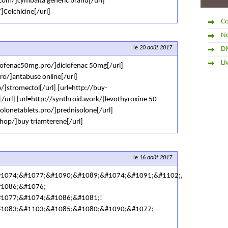
com/]cymbalta generic brand[/url]
]Colchicine[/url]
Co
No
le
20 août 2017
Di
Li
lofenac50mg.pro/]diclofenac 50mg[/url]
ro/]antabuse online[/url]
/]stromectol[/url] [url=http://buy-
l[/url] [url=http://synthroid.work/]levothyroxine 50
solonetablets.pro/]prednisolone[/url]
shop/]buy triamterene[/url]
le
16 août 2017
1074;&#1077;&#1090;&#1089;&#1074;&#1091;&#1102;,
1086;&#1076;
1077;&#1074;&#1086;&#1081;!
1083;&#1103;&#1085;&#1080;&#1090;&#1077;