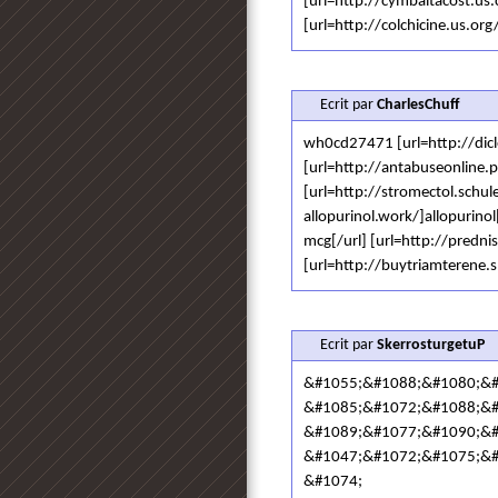
[url=http://cymbaltacost.us.
[url=http://colchicine.us.org/
Ecrit par
CharlesChuff
wh0cd27471 [url=http://dic
[url=http://antabuseonline.p
[url=http://stromectol.schule
allopurinol.work/]allopurino
mcg[/url] [url=http://predni
[url=http://buytriamterene.
Ecrit par
SkerrosturgetuP
&#1055;&#1088;&#1080;&#
&#1085;&#1072;&#1088;&#
&#1089;&#1077;&#1090;&#
&#1047;&#1072;&#1075;&#
&#1074;