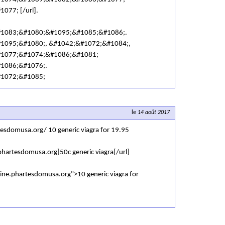
77; [/url].
1083;&#1080;&#1095;&#1085;&#1086;.
1095;&#1080;, &#1042;&#1072;&#1084;,
1077;&#1074;&#1086;&#1081;
1086;&#1076;.
1072;&#1085;
le
14 août 2017
tesdomusa.org/ 10 generic viagra for 19.95
phartesdomusa.org]50c generic viagra[/url]
line.phartesdomusa.org">10 generic viagra for