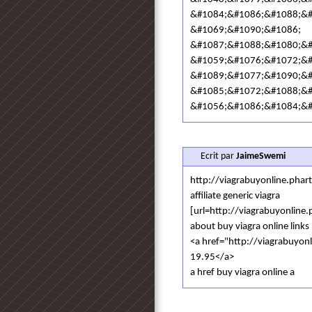
&#1084;&#1086;&#1088;&#10
&#1069;&#1090;&#1086;
&#1087;&#1088;&#1080;&#
&#1059;&#1076;&#1072;&#
&#1089;&#1077;&#1090;&#
&#1085;&#1072;&#1088;&#
&#1056;&#1086;&#1084;&#
Ecrit par
JaimeSwemi
http://viagrabuyonline.phar
affiliate generic viagra
[url=http://viagrabuyonline.
about buy viagra online links
<a href="http://viagrabuyon
19.95</a>
a href buy viagra online a