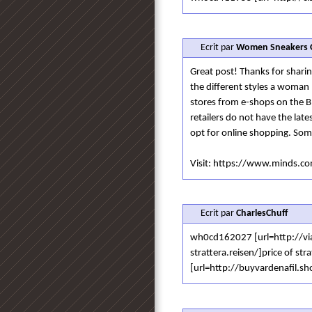
Ecrit par
Women Sneakers O
Great post! Thanks for shari
the different styles a woman 
stores from e-shops on the B
retailers do not have the lat
opt for online shopping. Som
Visit: https://www.minds
Ecrit par
CharlesChuff
wh0cd162027 [url=http://viag
strattera.reisen/]price of stra
[url=http://buyvardenafil.sh