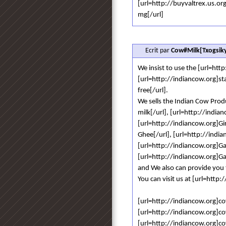
[url=http://buyvaltrex.us.org
mg[/url]
Ecrit par
Cow#Milk[Txogsiky
We insist to use the [url=htt
[url=http://indiancow.org]sta
free[/url].
We sells the Indian Cow Prod
milk[/url], [url=http://india
[url=http://indiancow.org]Gi
Ghee[/url], [url=http://india
[url=http://indiancow.org]Ga
[url=http://indiancow.org]Ga
and We also can provide you 
You can visit us at [url=http
[url=http://indiancow.org]co
[url=http://indiancow.org]co
[url=http://indiancow.org]co