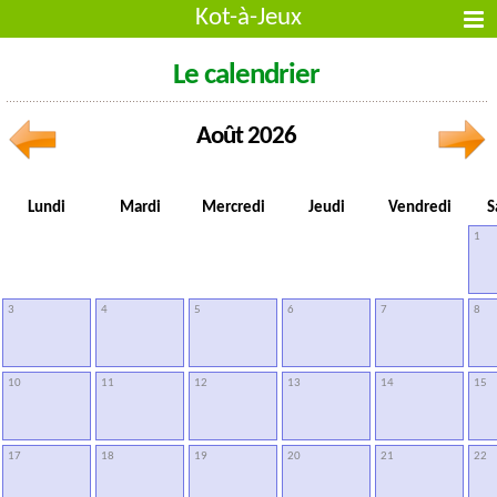
Kot-à-Jeux
Le calendrier
Août 2026
Lundi
Mardi
Mercredi
Jeudi
Vendredi
S
1
3
4
5
6
7
8
10
11
12
13
14
15
17
18
19
20
21
22