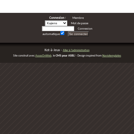
Connexion :
Membre
Mot de passe
Connexion
automatique
Kot-à-Jeux -
Aller à l'administration
Site construit avec
AssocOnWeb
, le
CMS pour ASBL
! - Design inspired from
Nuviotemplates