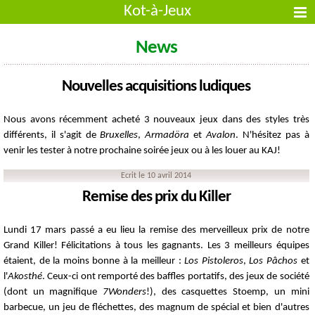
Kot-à-Jeux
News
Nouvelles acquisitions ludiques
Nous avons récemment acheté 3 nouveaux jeux dans des styles très
différents, il s'agit de
Bruxelles
,
Armadöra
et
Avalon
. N'hésitez pas à
venir les tester à notre prochaine soirée jeux ou à les louer au KAJ!
Ecrit le 10 avril 2014
Remise des prix du Killer
Lundi 17 mars passé a eu lieu la remise des merveilleux prix de notre
Grand Killer! Félicitations à tous les gagnants. Les 3 meilleurs équipes
étaient, de la moins bonne à la meilleur :
Los Pistoleros
,
Los Pâchos
et
l'
Akosthé
. Ceux-ci ont remporté des baffles portatifs, des jeux de société
(dont un magnifique
7Wonders
!), des casquettes Stoemp, un mini
barbecue, un jeu de fléchettes, des magnum de spécial et bien d'autres