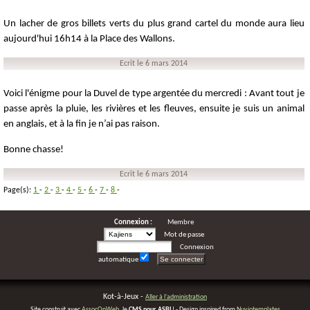
Un lacher de gros billets verts du plus grand cartel du monde aura lieu
aujourd'hui 16h14 à la Place des Wallons.
Ecrit le 6 mars 2014
Voici l'énigme pour la Duvel de type argentée du mercredi : Avant tout je
passe après la pluie, les rivières et les fleuves, ensuite je suis un animal
en anglais, et à la fin je n’ai pas raison.
Bonne chasse!
Ecrit le 6 mars 2014
Page(s):
1
-
2
-
3
-
4
-
5
-
6
-
7
-
8
-
Connexion :
Membre
Mot de passe
Connexion
automatique
Kot-à-Jeux -
Aller à l'administration
Site construit avec
AssocOnWeb
, le
CMS pour ASBL
! - Design inspired from
Nuviotemplates