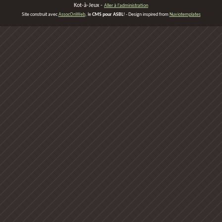
Kot-à-Jeux -
Aller à l'administration
Site construit avec
AssocOnWeb
, le
CMS pour ASBL
! - Design inspired from
Nuviotemplates