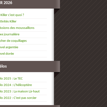
ER 2026
 Killer c’est quoi ?
tivités Killer
ssions des moussaillons
xe journalière
cher de coquillages
vel argentée
vel dorée
élos
lo 2025 : Le TEC
lo 2024 : L'hélicoptère
lo 2023 : La maison Là-haut
lo 2022 : C'est pas sorcier