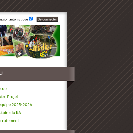
nexion automatique
AJ
cueil
tre Projet
équipe 2025-2026
stoire du KAJ
ecrutement