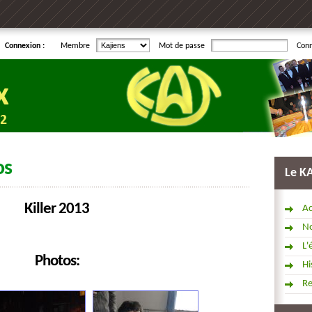
Connexion :
Membre
Mot de passe
Con
os
Le K
Killer 2013
Ac
No
L'
Photos:
Hi
R