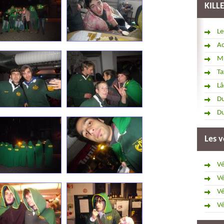
KILL
Le
Ac
Mi
Ta
Lâ
Du
Du
Les v
Vé
Vé
Vé
Vé