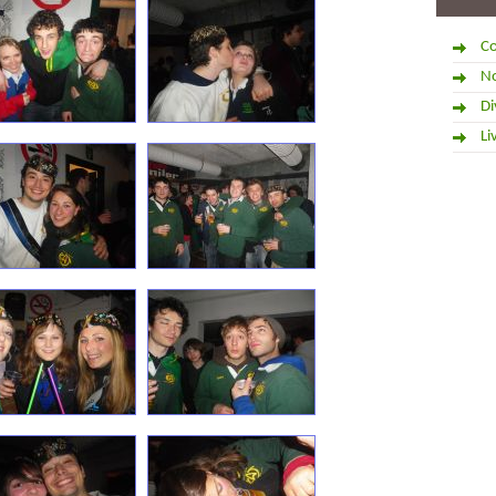
Co
No
Di
Li