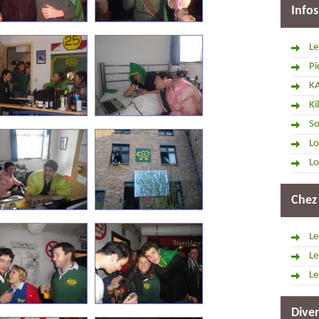
Infos
Le
Pi
K
Ki
So
Lo
Lo
Chez
Le
Le
Le
Diver