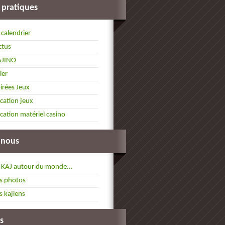
 pratiques
 calendrier
ctus
AJINO
ller
irées Jeux
cation jeux
cation matériel casino
 nous
 KAJ autour du monde...
s photos
s kajiens
s