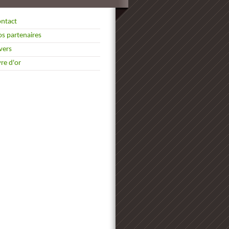
ntact
s partenaires
vers
vre d'or