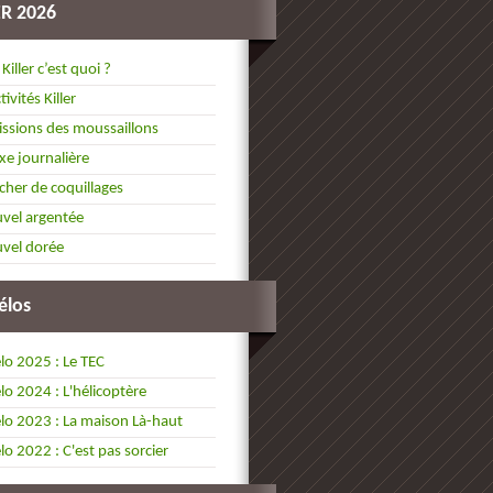
ER 2026
 Killer c’est quoi ?
tivités Killer
ssions des moussaillons
xe journalière
cher de coquillages
vel argentée
vel dorée
élos
lo 2025 : Le TEC
lo 2024 : L'hélicoptère
lo 2023 : La maison Là-haut
lo 2022 : C'est pas sorcier