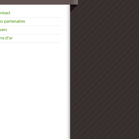
ntact
s partenaires
vers
vre d'or