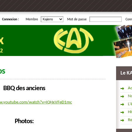
Connexion :
Membre
Mot de passe
Con
os
Le K
BBQ des anciens
Ac
No
ww.youtube.com/watch?v=IQHxVFeD1mc
L'
Hi
R
Photos: