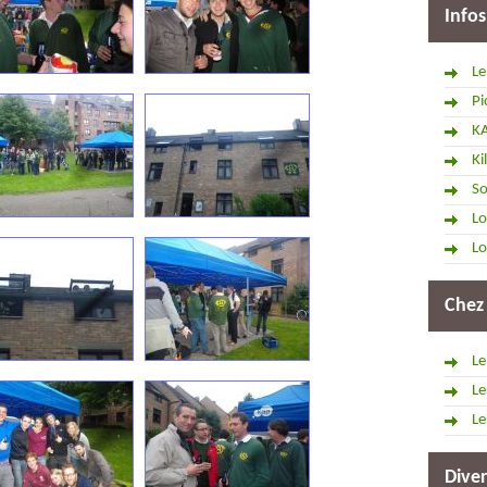
Infos
Le
Pi
K
Ki
So
Lo
Lo
Chez
Le
Le
Le
Diver