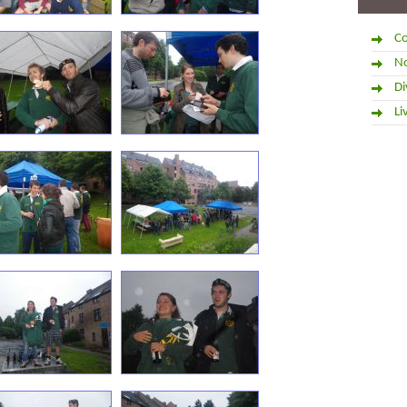
Co
No
Di
Li