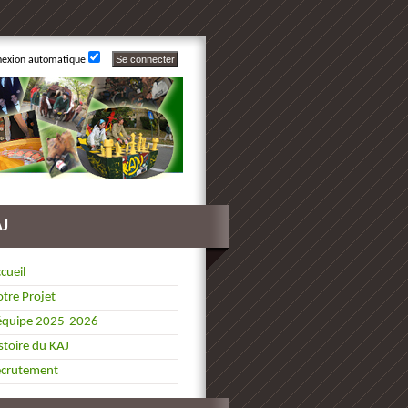
nexion automatique
AJ
cueil
tre Projet
équipe 2025-2026
stoire du KAJ
ecrutement