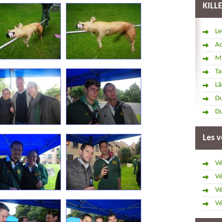
KILL
Le
Ac
Mi
Ta
Lâ
Du
Du
Les v
Vé
Vé
Vé
Vé