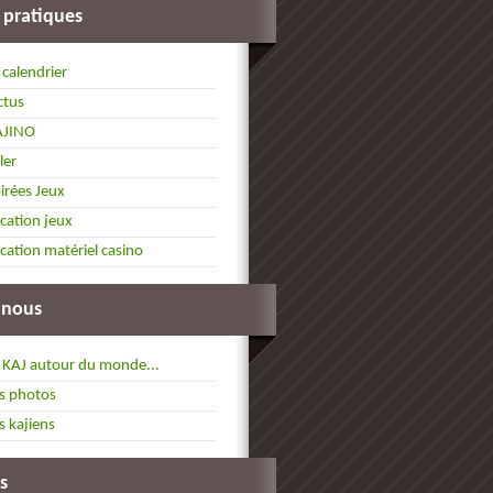
 pratiques
 calendrier
ctus
AJINO
ller
irées Jeux
cation jeux
cation matériel casino
 nous
 KAJ autour du monde...
s photos
s kajiens
s